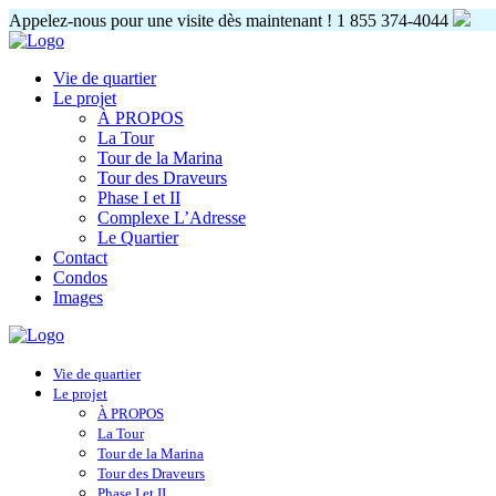
Appelez-nous pour une visite dès maintenant !
1 855 374-4044
Vie de quartier
Le projet
À PROPOS
La Tour
Tour de la Marina
Tour des Draveurs
Phase I et II
Complexe L’Adresse
Le Quartier
Contact
Condos
Images
Vie de quartier
Le projet
À PROPOS
La Tour
Tour de la Marina
Tour des Draveurs
Phase I et II