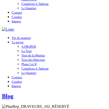
Complexe L’Adresse
Le Quartier
Contact
Condos
Images
Vie de quartier
Le projet
À PROPOS
La Tour
Tour de la Marina
Tour des Draveurs
Phase I et II
Complexe L’Adresse
Le Quartier
Contact
Condos
Images
Blog