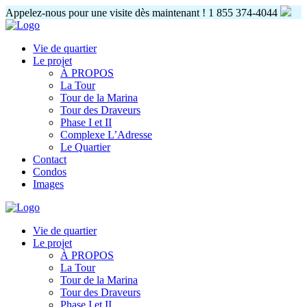
Appelez-nous pour une visite dès maintenant !
1 855 374-4044
Vie de quartier
Le projet
À PROPOS
La Tour
Tour de la Marina
Tour des Draveurs
Phase I et II
Complexe L’Adresse
Le Quartier
Contact
Condos
Images
Vie de quartier
Le projet
À PROPOS
La Tour
Tour de la Marina
Tour des Draveurs
Phase I et II