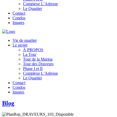
Complexe L’Adresse
Le Quartier
Contact
Condos
Images
Vie de quartier
Le projet
À PROPOS
La Tour
Tour de la Marina
Tour des Draveurs
Phase I et II
Complexe L’Adresse
Le Quartier
Contact
Condos
Images
Blog