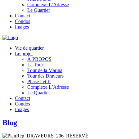
Complexe L’Adresse
Le Quartier
Contact
Condos
Images
Vie de quartier
Le projet
À PROPOS
La Tour
Tour de la Marina
Tour des Draveurs
Phase I et II
Complexe L’Adresse
Le Quartier
Contact
Condos
Images
Blog