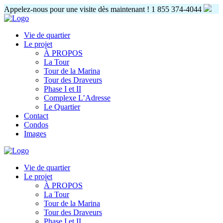
Appelez-nous pour une visite dès maintenant !
1 855 374-4044
Vie de quartier
Le projet
À PROPOS
La Tour
Tour de la Marina
Tour des Draveurs
Phase I et II
Complexe L’Adresse
Le Quartier
Contact
Condos
Images
Vie de quartier
Le projet
À PROPOS
La Tour
Tour de la Marina
Tour des Draveurs
Phase I et II