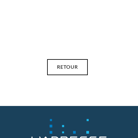
PLANREP_DRAVEURS_207
17 JUIN 2025
RETOUR