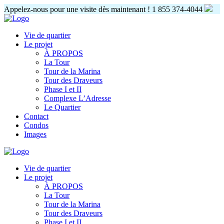
Appelez-nous pour une visite dès maintenant !
1 855 374-4044
Vie de quartier
Le projet
À PROPOS
La Tour
Tour de la Marina
Tour des Draveurs
Phase I et II
Complexe L’Adresse
Le Quartier
Contact
Condos
Images
Vie de quartier
Le projet
À PROPOS
La Tour
Tour de la Marina
Tour des Draveurs
Phase I et II