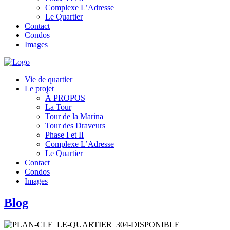
Complexe L’Adresse
Le Quartier
Contact
Condos
Images
Vie de quartier
Le projet
À PROPOS
La Tour
Tour de la Marina
Tour des Draveurs
Phase I et II
Complexe L’Adresse
Le Quartier
Contact
Condos
Images
Blog