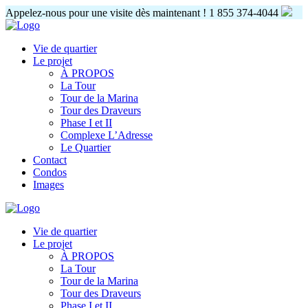
Appelez-nous pour une visite dès maintenant !
1 855 374-4044
Vie de quartier
Le projet
À PROPOS
La Tour
Tour de la Marina
Tour des Draveurs
Phase I et II
Complexe L’Adresse
Le Quartier
Contact
Condos
Images
Vie de quartier
Le projet
À PROPOS
La Tour
Tour de la Marina
Tour des Draveurs
Phase I et II