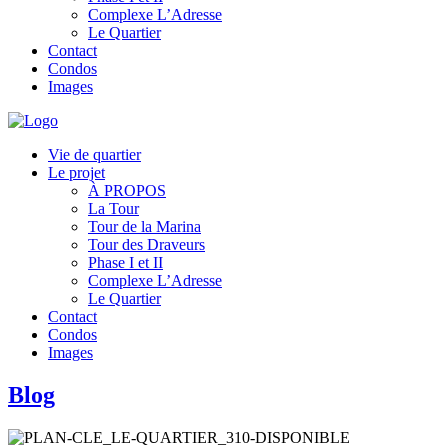
Complexe L’Adresse
Le Quartier
Contact
Condos
Images
Vie de quartier
Le projet
À PROPOS
La Tour
Tour de la Marina
Tour des Draveurs
Phase I et II
Complexe L’Adresse
Le Quartier
Contact
Condos
Images
Blog