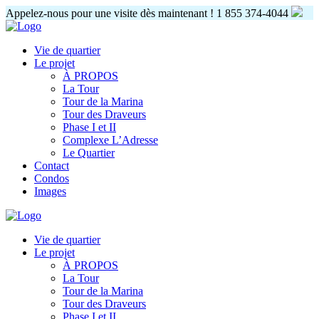
Appelez-nous pour une visite dès maintenant !
1 855 374-4044
Vie de quartier
Le projet
À PROPOS
La Tour
Tour de la Marina
Tour des Draveurs
Phase I et II
Complexe L’Adresse
Le Quartier
Contact
Condos
Images
Vie de quartier
Le projet
À PROPOS
La Tour
Tour de la Marina
Tour des Draveurs
Phase I et II