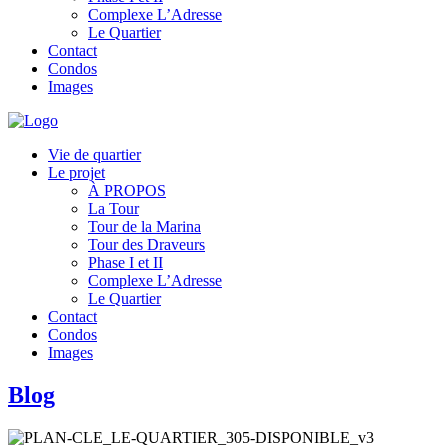
Complexe L’Adresse
Le Quartier
Contact
Condos
Images
Vie de quartier
Le projet
À PROPOS
La Tour
Tour de la Marina
Tour des Draveurs
Phase I et II
Complexe L’Adresse
Le Quartier
Contact
Condos
Images
Blog