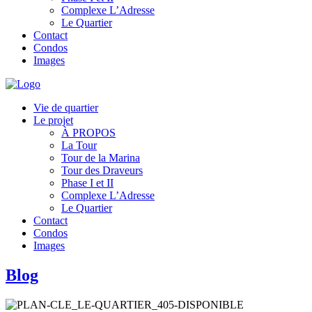
Complexe L’Adresse
Le Quartier
Contact
Condos
Images
Vie de quartier
Le projet
À PROPOS
La Tour
Tour de la Marina
Tour des Draveurs
Phase I et II
Complexe L’Adresse
Le Quartier
Contact
Condos
Images
Blog