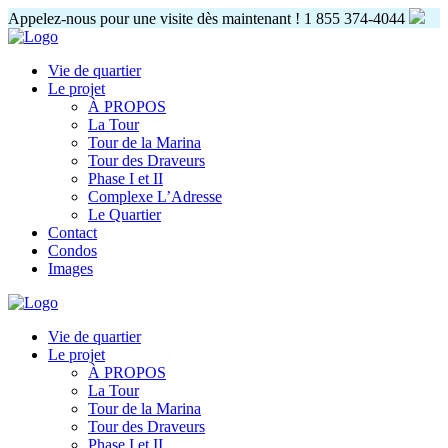
Appelez-nous pour une visite dès maintenant !
1 855 374-4044
Vie de quartier
Le projet
À PROPOS
La Tour
Tour de la Marina
Tour des Draveurs
Phase I et II
Complexe L’Adresse
Le Quartier
Contact
Condos
Images
Vie de quartier
Le projet
À PROPOS
La Tour
Tour de la Marina
Tour des Draveurs
Phase I et II