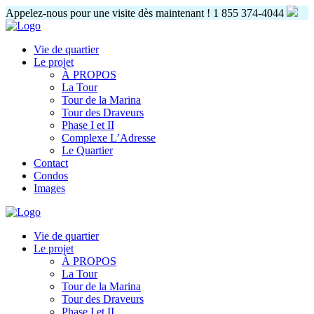
Appelez-nous pour une visite dès maintenant !
1 855 374-4044
Vie de quartier
Le projet
À PROPOS
La Tour
Tour de la Marina
Tour des Draveurs
Phase I et II
Complexe L’Adresse
Le Quartier
Contact
Condos
Images
Vie de quartier
Le projet
À PROPOS
La Tour
Tour de la Marina
Tour des Draveurs
Phase I et II