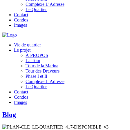
Complexe L’Adresse
Le Quartier
Contact
Condos
Images
Vie de quartier
Le projet
À PROPOS
La Tour
Tour de la Marina
Tour des Draveurs
Phase I et II
Complexe L’Adresse
Le Quartier
Contact
Condos
Images
Blog