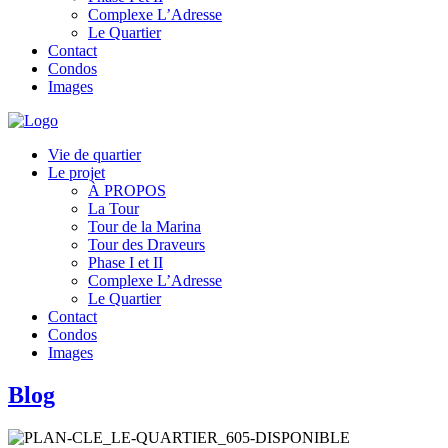
Complexe L’Adresse
Le Quartier
Contact
Condos
Images
Vie de quartier
Le projet
À PROPOS
La Tour
Tour de la Marina
Tour des Draveurs
Phase I et II
Complexe L’Adresse
Le Quartier
Contact
Condos
Images
Blog