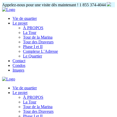
Appelez-nous pour une visite dès maintenant !
1 855 374-4044
Vie de quartier
Le projet
À PROPOS
La Tour
Tour de la Marina
Tour des Draveurs
Phase I et II
Complexe L’Adresse
Le Quartier
Contact
Condos
Images
Vie de quartier
Le projet
À PROPOS
La Tour
Tour de la Marina
Tour des Draveurs
Phase I et II