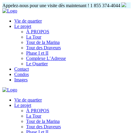
Appelez-nous pour une visite dès maintenant !
1 855 374-4044
Vie de quartier
Le projet
À PROPOS
La Tour
Tour de la Marina
Tour des Draveurs
Phase I et II
Complexe L’Adresse
Le Quartier
Contact
Condos
Images
Vie de quartier
Le projet
À PROPOS
La Tour
Tour de la Marina
Tour des Draveurs
Phase I et II