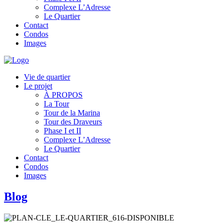
Complexe L’Adresse
Le Quartier
Contact
Condos
Images
Vie de quartier
Le projet
À PROPOS
La Tour
Tour de la Marina
Tour des Draveurs
Phase I et II
Complexe L’Adresse
Le Quartier
Contact
Condos
Images
Blog