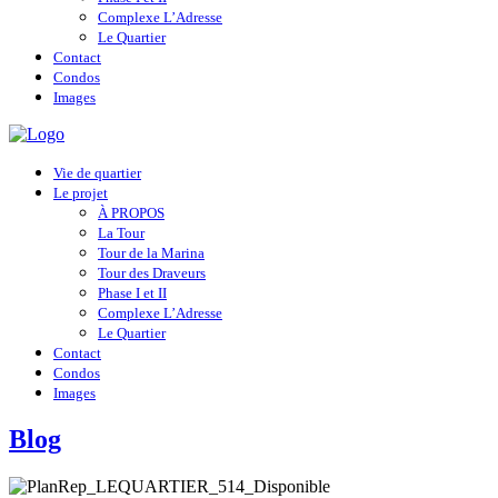
Complexe L’Adresse
Le Quartier
Contact
Condos
Images
Vie de quartier
Le projet
À PROPOS
La Tour
Tour de la Marina
Tour des Draveurs
Phase I et II
Complexe L’Adresse
Le Quartier
Contact
Condos
Images
Blog