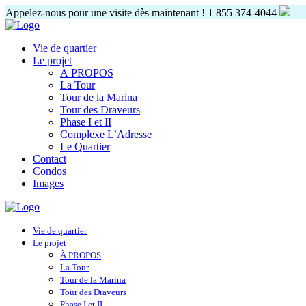
Appelez-nous pour une visite dès maintenant !
1 855 374-4044
Vie de quartier
Le projet
À PROPOS
La Tour
Tour de la Marina
Tour des Draveurs
Phase I et II
Complexe L’Adresse
Le Quartier
Contact
Condos
Images
Vie de quartier
Le projet
À PROPOS
La Tour
Tour de la Marina
Tour des Draveurs
Phase I et II