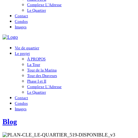
Complexe L’Adresse
Le Quartier
Contact
Condos
Images
Vie de quartier
Le projet
À PROPOS
La Tour
Tour de la Marina
Tour des Draveurs
Phase I et II
Complexe L’Adresse
Le Quartier
Contact
Condos
Images
Blog