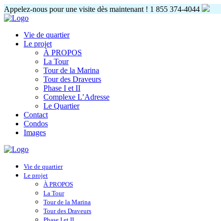
Appelez-nous pour une visite dès maintenant !
1 855 374-4044
Vie de quartier
Le projet
À PROPOS
La Tour
Tour de la Marina
Tour des Draveurs
Phase I et II
Complexe L’Adresse
Le Quartier
Contact
Condos
Images
Vie de quartier
Le projet
À PROPOS
La Tour
Tour de la Marina
Tour des Draveurs
Phase I et II