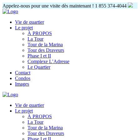
Appelez-nous pour une visite dès maintenant !
1 855 374-4044
Vie de quartier
Le projet
À PROPOS
La Tour
Tour de la Marina
Tour des Draveurs
Phase I et II
Complexe L’Adresse
Le Quartier
Contact
Condos
Images
Vie de quartier
Le projet
À PROPOS
La Tour
Tour de la Marina
Tour des Draveurs
Phase I et II