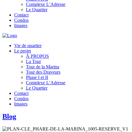
Complexe L’Adresse
Le Quartier
Contact
Condos
Images
Vie de quartier
Le projet
À PROPOS
La Tour
Tour de la Marina
Tour des Draveurs
Phase I et II
Complexe L’Adresse
Le Quartier
Contact
Condos
Images
Blog