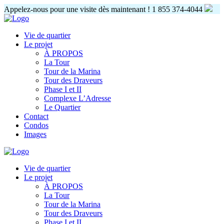
Appelez-nous pour une visite dès maintenant !
1 855 374-4044
Vie de quartier
Le projet
À PROPOS
La Tour
Tour de la Marina
Tour des Draveurs
Phase I et II
Complexe L’Adresse
Le Quartier
Contact
Condos
Images
Vie de quartier
Le projet
À PROPOS
La Tour
Tour de la Marina
Tour des Draveurs
Phase I et II