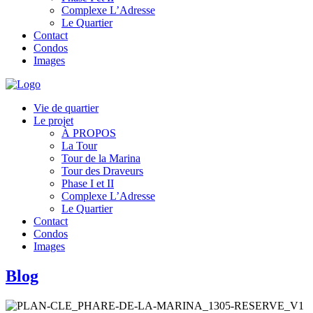
Complexe L’Adresse
Le Quartier
Contact
Condos
Images
Vie de quartier
Le projet
À PROPOS
La Tour
Tour de la Marina
Tour des Draveurs
Phase I et II
Complexe L’Adresse
Le Quartier
Contact
Condos
Images
Blog