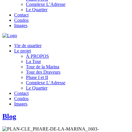
Complexe L’Adresse
Le Quartier
Contact
Condos
Images
Vie de quartier
Le projet
À PROPOS
La Tour
Tour de la Marina
Tour des Draveurs
Phase I et II
Complexe L’Adresse
Le Quartier
Contact
Condos
Images
Blog