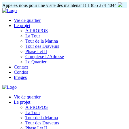
Appelez-nous pour une visite dès maintenant !
1 855 374-4044
Vie de quartier
Le projet
À PROPOS
La Tour
Tour de la Marina
Tour des Draveurs
Phase I et II
Complexe L’Adresse
Le Quartier
Contact
Condos
Images
Vie de quartier
Le projet
À PROPOS
La Tour
Tour de la Marina
Tour des Draveurs
Phase I et II