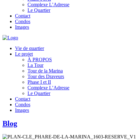
Complexe L’Adresse
Le Quartier
Contact
Condos
Images
Vie de quartier
Le projet
À PROPOS
La Tour
Tour de la Marina
Tour des Draveurs
Phase I et II
Complexe L’Adresse
Le Quartier
Contact
Condos
Images
Blog