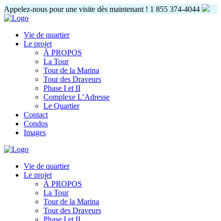
Appelez-nous pour une visite dès maintenant !
1 855 374-4044
Vie de quartier
Le projet
À PROPOS
La Tour
Tour de la Marina
Tour des Draveurs
Phase I et II
Complexe L’Adresse
Le Quartier
Contact
Condos
Images
Vie de quartier
Le projet
À PROPOS
La Tour
Tour de la Marina
Tour des Draveurs
Phase I et II