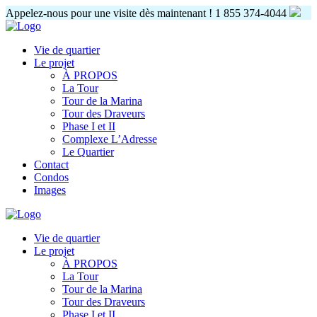
Appelez-nous pour une visite dès maintenant !
1 855 374-4044
Vie de quartier
Le projet
À PROPOS
La Tour
Tour de la Marina
Tour des Draveurs
Phase I et II
Complexe L’Adresse
Le Quartier
Contact
Condos
Images
Vie de quartier
Le projet
À PROPOS
La Tour
Tour de la Marina
Tour des Draveurs
Phase I et II