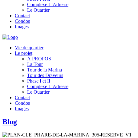
Complexe L’Adresse
Le Quartier
Contact
Condos
Images
Vie de quartier
Le projet
À PROPOS
La Tour
Tour de la Marina
Tour des Draveurs
Phase I et II
Complexe L’Adresse
Le Quartier
Contact
Condos
Images
Blog