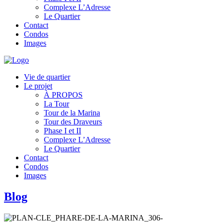
Complexe L’Adresse
Le Quartier
Contact
Condos
Images
Vie de quartier
Le projet
À PROPOS
La Tour
Tour de la Marina
Tour des Draveurs
Phase I et II
Complexe L’Adresse
Le Quartier
Contact
Condos
Images
Blog