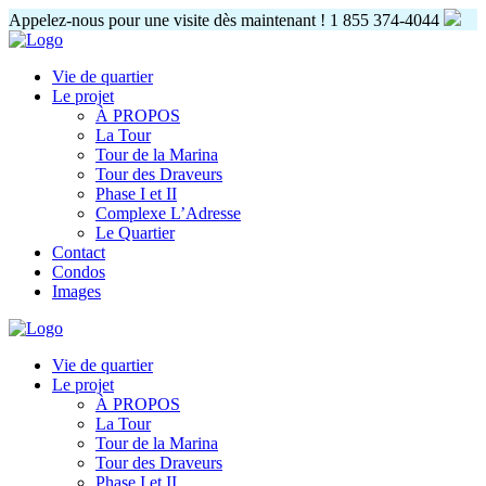
Appelez-nous pour une visite dès maintenant !
1 855 374-4044
Vie de quartier
Le projet
À PROPOS
La Tour
Tour de la Marina
Tour des Draveurs
Phase I et II
Complexe L’Adresse
Le Quartier
Contact
Condos
Images
Vie de quartier
Le projet
À PROPOS
La Tour
Tour de la Marina
Tour des Draveurs
Phase I et II