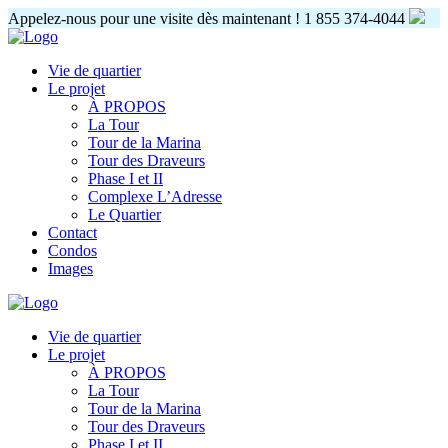
Appelez-nous pour une visite dès maintenant !
1 855 374-4044
Vie de quartier
Le projet
À PROPOS
La Tour
Tour de la Marina
Tour des Draveurs
Phase I et II
Complexe L’Adresse
Le Quartier
Contact
Condos
Images
Vie de quartier
Le projet
À PROPOS
La Tour
Tour de la Marina
Tour des Draveurs
Phase I et II