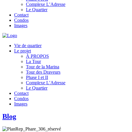
Complexe L’Adresse
Le Quartier
Contact
Condos
Images
Vie de quartier
Le projet
À PROPOS
La Tour
Tour de la Marina
Tour des Draveurs
Phase I et II
Complexe L’Adresse
Le Quartier
Contact
Condos
Images
Blog