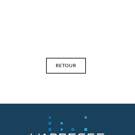
PLANREP_PHARE_503_RÉ
25 AOÛT 2022
RETOUR