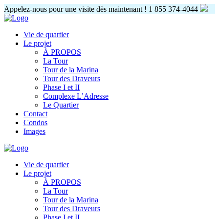
Appelez-nous pour une visite dès maintenant !
1 855 374-4044
Vie de quartier
Le projet
À PROPOS
La Tour
Tour de la Marina
Tour des Draveurs
Phase I et II
Complexe L’Adresse
Le Quartier
Contact
Condos
Images
Vie de quartier
Le projet
À PROPOS
La Tour
Tour de la Marina
Tour des Draveurs
Phase I et II