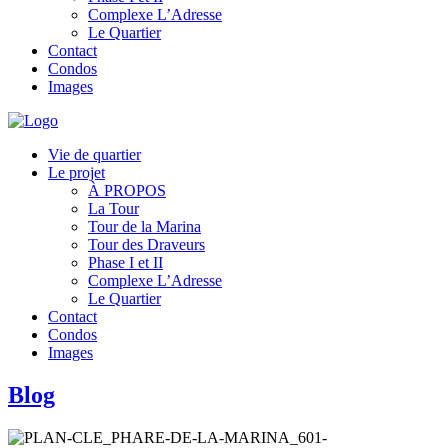
Complexe L’Adresse
Le Quartier
Contact
Condos
Images
Vie de quartier
Le projet
À PROPOS
La Tour
Tour de la Marina
Tour des Draveurs
Phase I et II
Complexe L’Adresse
Le Quartier
Contact
Condos
Images
Blog