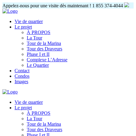
Appelez-nous pour une visite dès maintenant !
1 855 374-4044
Vie de quartier
Le projet
À PROPOS
La Tour
Tour de la Marina
Tour des Draveurs
Phase I et II
Complexe L’Adresse
Le Quartier
Contact
Condos
Images
Vie de quartier
Le projet
À PROPOS
La Tour
Tour de la Marina
Tour des Draveurs
Phase I et II