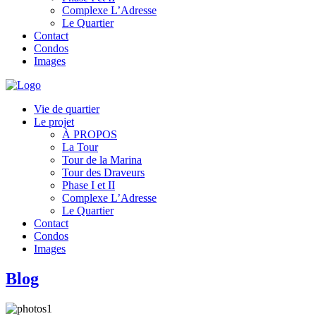
Complexe L’Adresse
Le Quartier
Contact
Condos
Images
Vie de quartier
Le projet
À PROPOS
La Tour
Tour de la Marina
Tour des Draveurs
Phase I et II
Complexe L’Adresse
Le Quartier
Contact
Condos
Images
Blog